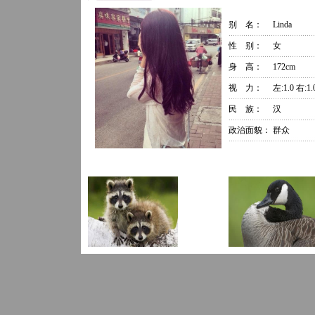
别 名：
Linda
性 别：
女
身 高：
172cm
视 力：
左:1.0 右:1.
民 族：
汉
政治面貌：
群众