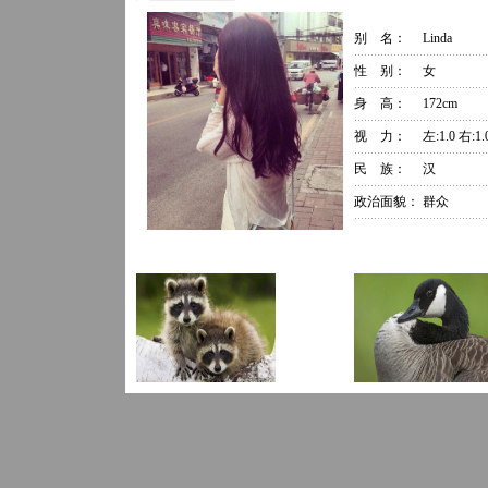
别 名：
Linda
性 别：
女
身 高：
172cm
视 力：
左:1.0 右:1.
民 族：
汉
政治面貌：
群众