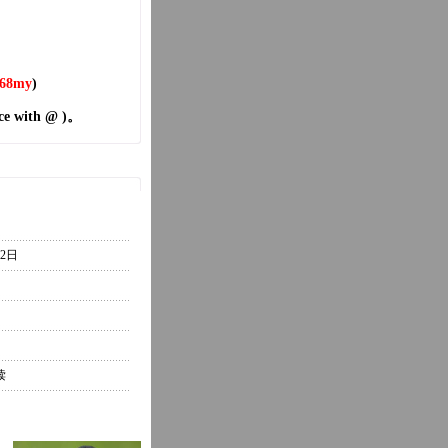
68my
)
 with @ )。
22日
读