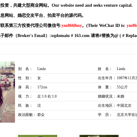
型商业网站。Our website need and seeks venture capital.
息网站、婚恋交友平台、拍卖平台的源代码。
联系第三方投资代理公司微信号:
ym8668my
。(Their WeChat ID is:
ym86
ker's Email）:xqdomain # 163.com 请将#替换为@ ( # Replace
别 名：
Linda
姓 名：
Linda
性 别：
女
出生年月：
1997年11月
身 高：
172cm
体 重：
55公斤
视 力：
左:1.0 右:1.0
婚姻状况：
未婚
民 族：
汉
出生地区：
中国北京
政治面貌：
群众
学 历：
北京大学在