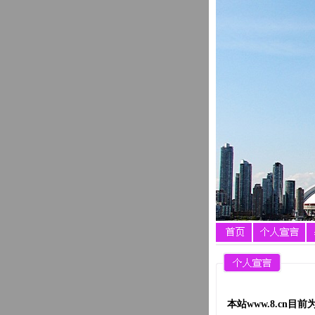
本站
www.
8.cn
目前为私